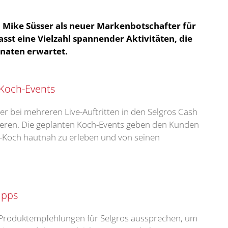
Mike Süsser als neuer Markenbotschafter für
asst eine Vielzahl spannender Aktivitäten, die
naten erwartet.
 Koch-Events
r bei mehreren Live-Auftritten in den Selgros Cash
ieren. Die geplanten Koch-Events geben den Kunden
V-Koch hautnah zu erleben und von seinen
ipps
e Produktempfehlungen für Selgros aussprechen, um