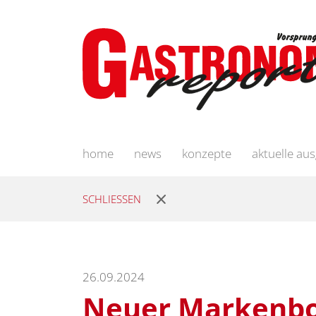
home
news
konzepte
aktuelle au
SCHLIESSEN
26.09.2024
Neuer Markenbo