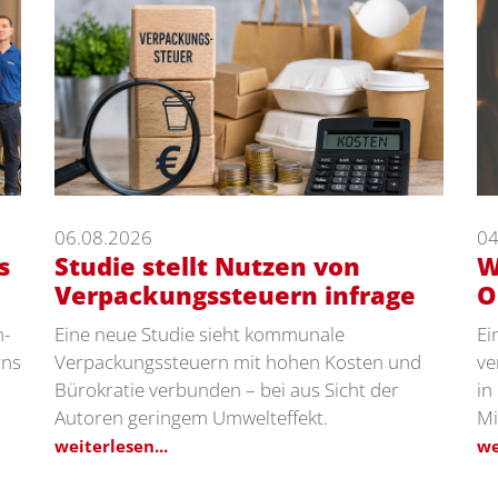
06.08.2026
04
s
Studie stellt Nutzen von
W
Verpackungssteuern infrage
O
n-
Eine neue Studie sieht kommunale
Ei
rns
Verpackungssteuern mit hohen Kosten und
ve
Bürokratie verbunden – bei aus Sicht der
in
Autoren geringem Umwelteffekt.
Mi
weiterlesen...
we