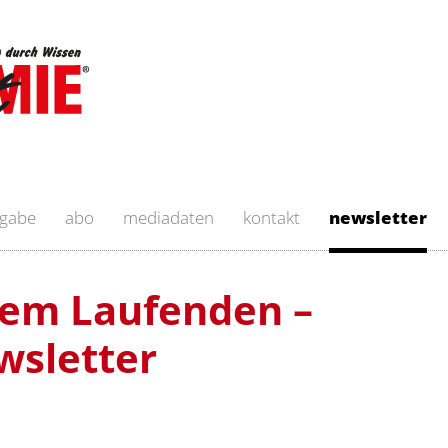
sgabe
abo
mediadaten
kontakt
newsletter
 dem Laufenden –
wsletter