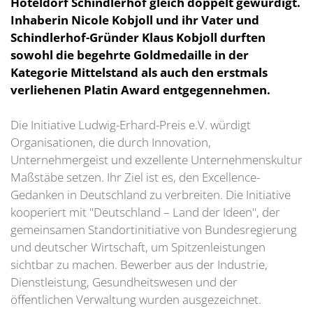
Hoteldorf Schindlerhof gleich doppelt gewürdigt.
Inhaberin Nicole Kobjoll und ihr Vater und
Schindlerhof-Gründer Klaus Kobjoll durften
sowohl die begehrte Goldmedaille in der
Kategorie Mittelstand als auch den erstmals
verliehenen Platin Award entgegennehmen.
Die Initiative Ludwig-Erhard-Preis e.V. würdigt
Organisationen, die durch Innovation,
Unternehmergeist und exzellente Unternehmenskultur
Maßstäbe setzen. Ihr Ziel ist es, den Excellence-
Gedanken in Deutschland zu verbreiten. Die Initiative
kooperiert mit "Deutschland – Land der Ideen", der
gemeinsamen Standortinitiative von Bundesregierung
und deutscher Wirtschaft, um Spitzenleistungen
sichtbar zu machen. Bewerber aus der Industrie,
Dienstleistung, Gesundheitswesen und der
öffentlichen Verwaltung wurden ausgezeichnet.