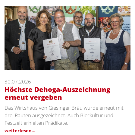
30.07.2026
Höchste Dehoga-Auszeichnung
erneut vergeben
Das Wirtshaus von Giesinger Bräu wurde erneut mit
drei Rauten ausgezeichnet. Auch Bierkultur und
Festzelt erhielten Prädikate.
weiterlesen...