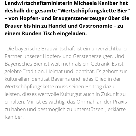
Landwirtschaftsministerin Michaela Kaniber hat
deshalb die gesamte "Wertschöpfungskette Bier"
– von Hopfen- und Braugerstenerzeuger über die
Brauer bis hin zu Handel und Gastronomie – zu
einem Runden Tisch eingeladen.
"Die bayerische Brauwirtschaft ist ein unverzichtbarer
Partner unserer Hopfen- und Gerstenerzeuger. Und
Bayerisches Bier ist weit mehr als ein Getränk. Es ist
gelebte Tradition, Heimat und Identität. Es gehört zur
kulturellen Identität Bayerns und jedes Glied in der
Wertschöpfungskette muss seinen Beitrag dazu
leisten, dieses wertvolle Kulturgut auch in Zukunft zu
erhalten. Mir ist es wichtig, das Ohr nah an der Praxis
zu haben und bestmöglich zu unterstützen", erklärte
Kaniber.