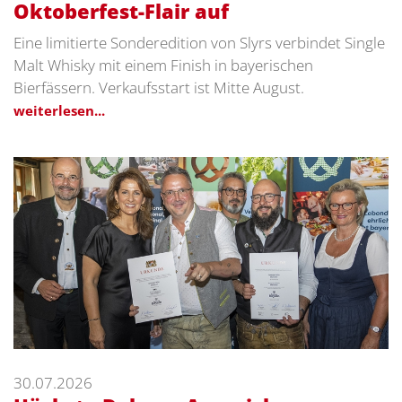
Oktoberfest-Flair auf
Eine limitierte Sonderedition von Slyrs verbindet Single
Malt Whisky mit einem Finish in bayerischen
Bierfässern. Verkaufsstart ist Mitte August.
weiterlesen...
30.07.2026