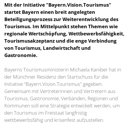
Mit der Initiative "Bayern.Vision.Tourismus"
startet Bayern einen breit angelegten
Beteiligungsprozess zur Weiterentwicklung des
Tourismus. Im Mittelpunkt stehen Themen wie
regionale Wertschöpfung, Wettbewerbsfähigkeit,
Tourismusakzeptanz und die enge Verbindung
von Tourismus, Landwirtschaft und
Gastronomie.
Bayerns Tourismusministerin Michaela Kaniber hat in
der Münchner Residenz den Startschuss für die
Initiative "Bayern.Vision.Tourismus" gegeben.
Gemeinsam mit Vertreterinnen und Vertretern aus
Tourismus, Gastronomie, Verbänden, Regionen und
Kommunen soll eine Strategie entwickelt werden, um
den Tourismus im Freistaat langfristig
wettbewerbsfähig und krisenfest aufzustellen.