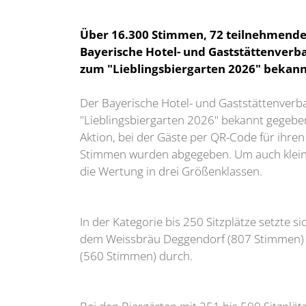
Über 16.300 Stimmen, 72 teilnehmende
Bayerische Hotel- und Gaststättenver
zum "Lieblingsbiergarten 2026" bekan
Der Bayerische Hotel- und Gaststättenver
"Lieblingsbiergarten 2026" bekannt gegeben
Aktion, bei der Gäste per QR-Code für ihr
Stimmen wurden abgegeben. Um auch kleine
die Wertung in drei Größenklassen.
In der Kategorie bis 250 Sitzplätze setzte 
dem Weissbräu Deggendorf (807 Stimmen) u
(560 Stimmen) durch.