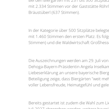
Bei den Biergärten mit 251 bis 500 Sitzplä
mit 2.334 Stimmen vor der Gaststätte Röhr
Bräustüberl (637 Stimmen).
In der Kategorie über 500 Sitzplätze beleg
mit 1.460 Stimmen den ersten Platz. Es folg
Stimmen) und die Waldwirtschaft Großhess
Die Auszeichnungen werden am 29. Juli von
Dehoga-Bayern-Präsidentin Angela Inselka
Liebeserklärung an unsere bayerische Bierg
Beteiligung zeige, dass Biergärten "weit me
voller Lebensfreude, Heimatgefühl und gele
Bereits gestartet ist zudem die Wahl zum L
Juli 2027 abgegeben werden, weitere bayeri