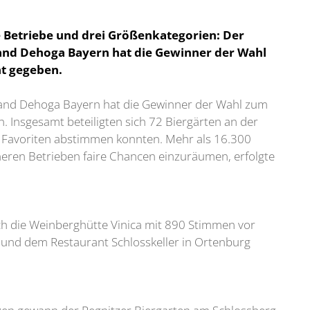
 Betriebe und drei Größenkategorien: Der
band Dehoga Bayern hat die Gewinner der Wahl
nt gegeben.
band Dehoga Bayern hat die Gewinner der Wahl zum
. Insgesamt beteiligten sich 72 Biergärten an der
en Favoriten abstimmen konnten. Mehr als 16.300
ren Betrieben faire Chancen einzuräumen, erfolgte
sich die Weinberghütte Vinica mit 890 Stimmen vor
nd dem Restaurant Schlosskeller in Ortenburg