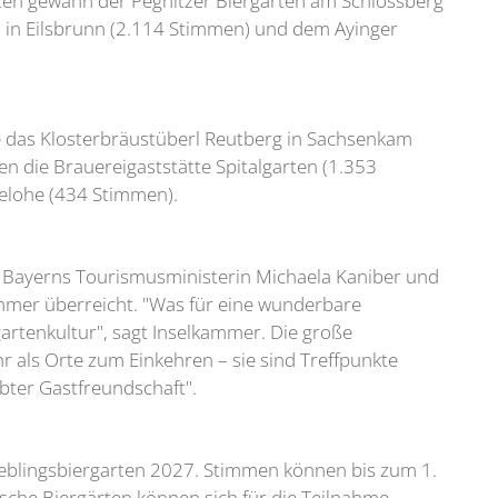
tzen gewann der Pegnitzer Biergarten am Schlossberg
l in Eilsbrunn (2.114 Stimmen) und dem Ayinger
te das Klosterbräustüberl Reutberg in Sachsenkam
en die Brauereigaststätte Spitalgarten (1.353
elohe (434 Stimmen).
 Bayerns Tourismusministerin Michaela Kaniber und
mmer überreicht. "Was für eine wunderbare
artenkultur", sagt Inselkammer. Die große
hr als Orte zum Einkehren – sie sind Treffpunkte
bter Gastfreundschaft".
ieblingsbiergarten 2027. Stimmen können bis zum 1.
sche Biergärten können sich für die Teilnahme