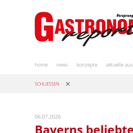
home
news
konzepte
aktuelle au
SCHLIESSEN
06.07.2026
Bayerns beliebte