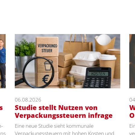
06.08.2026
04
s
Studie stellt Nutzen von
W
Verpackungssteuern infrage
O
n-
Eine neue Studie sieht kommunale
Ei
rns
Verpackungssteuern mit hohen Kosten und
ve