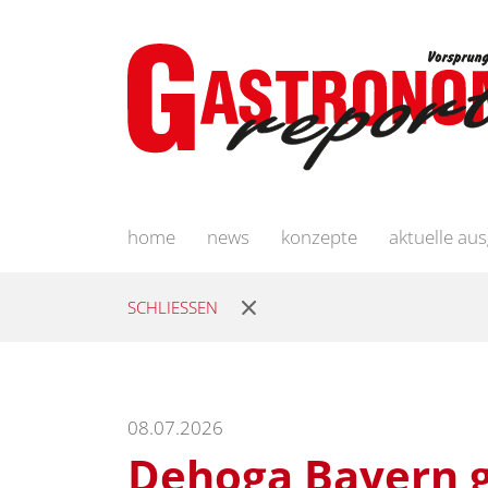
home
news
konzepte
aktuelle au
SCHLIESSEN
08.07.2026
Dehoga Bayern g