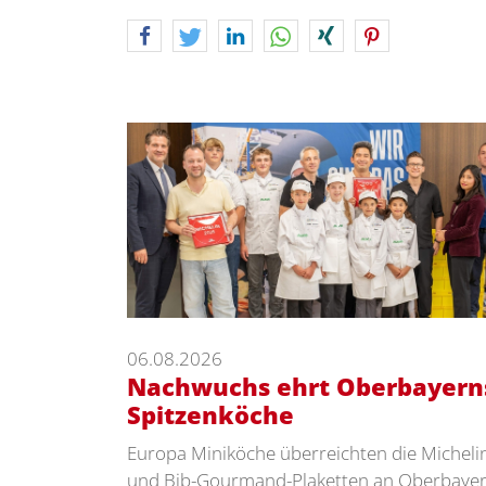
06.08.2026
Nachwuchs ehrt Oberbayern
Spitzenköche
Europa Miniköche überreichten die Micheli
und Bib-Gourmand-Plaketten an Oberbaye