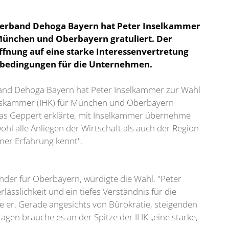
nverband Dehoga Bayern hat Peter Inselkammer
München und Oberbayern gratuliert. Der
ffnung auf eine starke Interessenvertretung
nbedingungen für die Unternehmen.
band Dehoga Bayern hat Peter Inselkammer zur Wahl
elskammer (IHK) für München und Oberbayern
mas Geppert erklärte, mit Inselkammer übernehme
ohl alle Anliegen der Wirtschaft als auch der Region
ner Erfahrung kennt".
nder für Oberbayern, würdigte die Wahl. "Peter
sslichkeit und ein tiefes Verständnis für die
 er. Gerade angesichts von Bürokratie, steigenden
agen brauche es an der Spitze der IHK „eine starke,