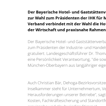
Der Bayerische Hotel- und Gaststätte
zur Wahl zum Präsidenten der IHK für 
Verband verbindet mit der Wahl die Ho
der Wirtschaft und praxisnahe Rahme
Der Bayerische Hotel- und Gaststättenver
zum Präsidenten der Industrie- und Hand
gratuliert. Landesgeschäftsführer Dr. Tho
eine Persönlichkeit Verantwortung, "die sow
München-Oberbayern aus langjähriger eige
Auch Christian Bär, Dehoga-Bezirksvorsitze
Inselkammer steht für Unternehmertum, Verlä
Herausforderungen unserer Betriebe", sagte
Kosten, Fachkräftesicherung und Standortfr