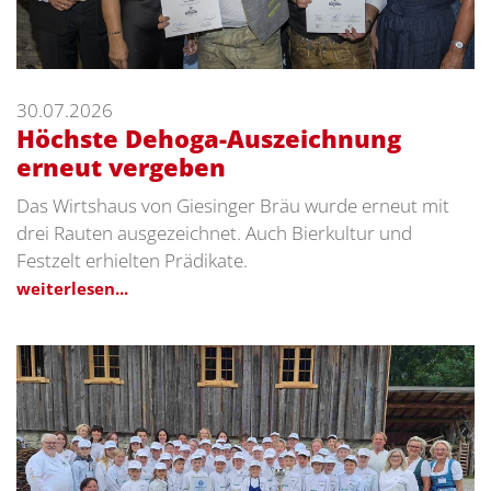
30.07.2026
Höchste Dehoga-Auszeichnung
erneut vergeben
Das Wirtshaus von Giesinger Bräu wurde erneut mit
drei Rauten ausgezeichnet. Auch Bierkultur und
Festzelt erhielten Prädikate.
weiterlesen...