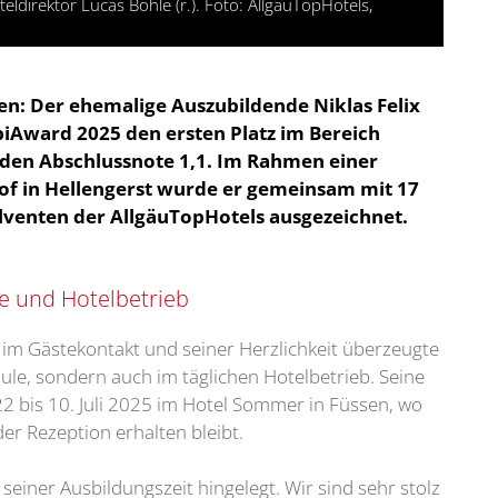
teldirektor Lucas Böhle (r.). Foto: AllgäuTopHotels,
n: Der ehemalige Auszubildende Niklas Felix
biAward 2025 den ersten Platz im Bereich
nden Abschlussnote 1,1. Im Rahmen einer
Hof in Hellengerst wurde er gemeinsam mit 17
lventen der AllgäuTopHotels ausgezeichnet.
e und Hotelbetrieb
im Gästekontakt und seiner Herzlichkeit überzeugte
hule, sondern auch im täglichen Hotelbetrieb. Seine
2 bis 10. Juli 2025 im Hotel Sommer in Füssen, wo
r Rezeption erhalten bleibt.
seiner Ausbildungszeit hingelegt. Wir sind sehr stolz