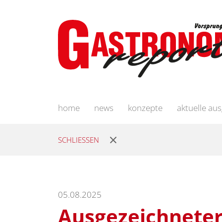
home
news
konzepte
aktuelle au
SCHLIESSEN
05.08.2025
Ausgezeichneter