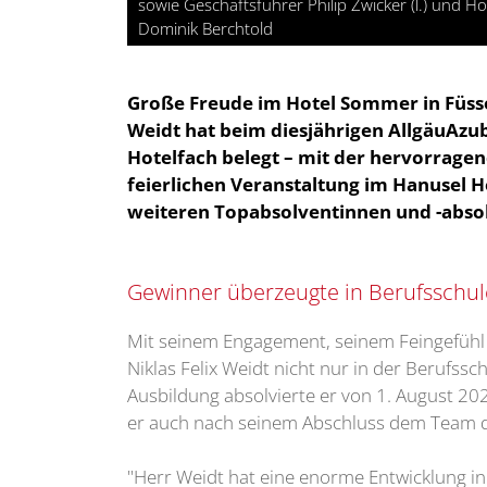
sowie Geschäftsführer Philip Zwicker (l.) und Ho
Dominik Berchtold
Große Freude im Hotel Sommer in Füsse
Weidt hat beim diesjährigen AllgäuAzu
Hotelfach belegt – mit der hervorrage
feierlichen Veranstaltung im Hanusel 
weiteren Topabsolventinnen und -abso
Gewinner überzeugte in Berufsschul
Mit seinem Engagement, seinem Feingefühl 
Niklas Felix Weidt nicht nur in der Berufssc
Ausbildung absolvierte er von 1. August 202
er auch nach seinem Abschluss dem Team de
"Herr Weidt hat eine enorme Entwicklung in 